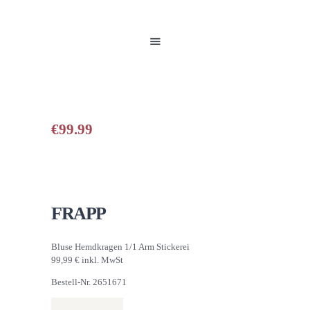
HOME
UNSERE PRODUKTE
PARTNER
GALERIE
ÜBER UNS
NEUIGKEITEN
€
99.99
KONTAKT
FRAPP
Bluse Hemdkragen 1/1 Arm Stickerei
99,99 € inkl. MwSt
Bestell-Nr. 2651671
Bluse