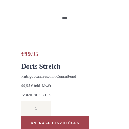
HOME
UNSERE PRODUKTE
PARTNER
GALERIE
ÜBER UNS
NEUIGKEITEN
€
99.95
KONTAKT
Doris Streich
Farbige Jeanshose mit Gummibund
99,95 € inkl. MwSt
Bestell-Nr. 807196
Farbige
Jeanshose
mit
Gummibund
ANFRAGE HINZUFÜGEN
Menge