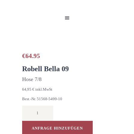
HOME
UNSERE PRODUKTE
PARTNER
GALERIE
ÜBER UNS
NEUIGKEITEN
€
64.95
KONTAKT
Robell Bella 09
Hose 7/8
64,95 € inkl.MwSt
Best.-Nr. 51568-5499-10
7/8
HOSE
BELLA
09
ANFRAGE HINZUFÜGEN
Menge