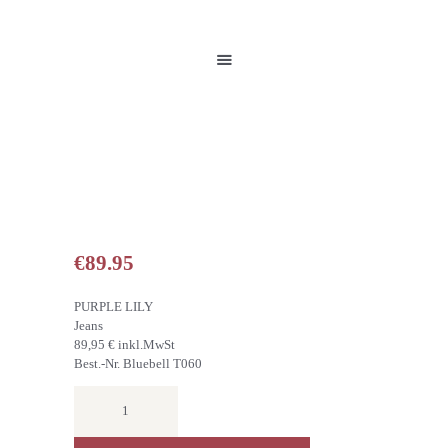
HOME
UNSERE PRODUKTE
PARTNER
GALERIE
ÜBER UNS
NEUIGKEITEN
KONTAKT
€
89.95
PURPLE LILY
Jeans
89,95 € inkl.MwSt
Best.-Nr. Bluebell T060
JEANS
Menge