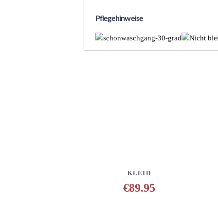
Pflegehinweise
DETAILS
ANFRAGE HINZUFÜG
KLEID
€
89.95