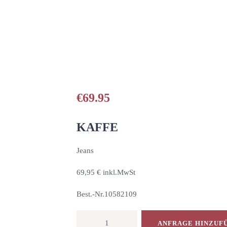
HOME
UNSERE PRODUKTE
PARTNER
GALERIE
€
69.95
ÜBER UNS
KAFFE
NEUIGKEITEN
Jeans
69,95 € inkl.MwSt
KONTAKT
Best.-Nr.10582109
Jeans
ANFRAGE HINZUF