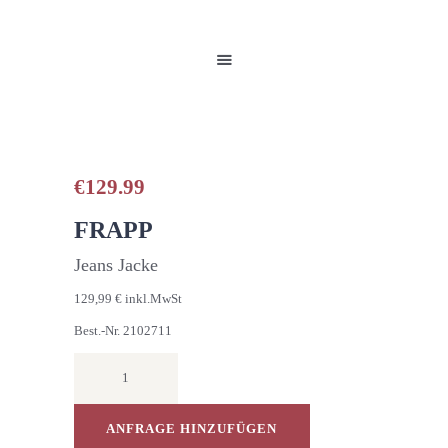
HOME
UNSERE PRODUKTE
PARTNER
GALERIE
ÜBER UNS
NEUIGKEITEN
€
129.99
KONTAKT
FRAPP
Jeans Jacke
129,99 € inkl.MwSt
Best.-Nr. 2102711
SPORTIWE
JEANSJACKE
Menge
ANFRAGE HINZUFÜGEN