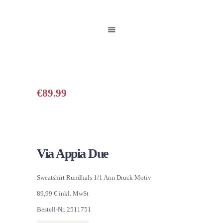
HOME
UNSERE PRODUKTE
PARTNER
GALERIE
ÜBER UNS
NEUIGKEITEN
€
89.99
KONTAKT
Via Appia Due
Sweatshirt Rundhals 1/1 Arm Druck Motiv
89,99 € inkl. MwSt
Bestell-Nr. 2511751