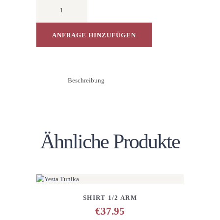
Sweatshirt
Rundhals
1/1
Arm
ANFRAGE HINZUFÜGEN
Druck
Motiv
Menge
Beschreibung
Ähnliche Produkte
DETAILS
ANFRAGE HINZUFÜGEN
SHIRT 1/2 ARM
€
37.95