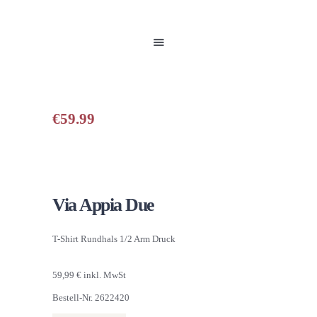
HOME
UNSERE PRODUKTE
PARTNER
GALERIE
ÜBER UNS
€
59.99
NEUIGKEITEN
KONTAKT
Via Appia Due
T-Shirt Rundhals 1/2 Arm Druck
59,99 € inkl. MwSt
Bestell-Nr. 2622420