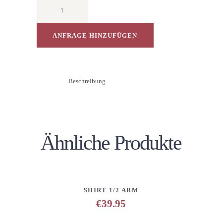
T-
Shirt
Rundhals
1/2
ANFRAGE HINZUFÜGEN
Arm
Druck
Menge
Beschreibung
Ähnliche Produkte
DETAILS
ANFRAGE HINZUFÜGEN
SHIRT 1/2 ARM
€
39.95