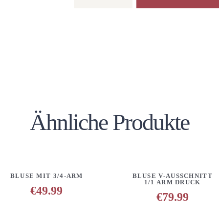
Shirt
Menge
Ähnliche Produkte
EN
DETAILS
ANFRAGE HINZUFÜGEN
DETAILS
ANFRAGE H
BLUSE MIT 3/4-ARM
BLUSE V-AUSSCHNITT
1/1 ARM DRUCK
€
49.99
€
79.99