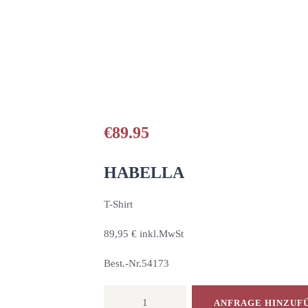
HOME
UNSERE PRODUKTE
PARTNER
GALERIE
€
89.95
ÜBER UNS
HABELLA
NEUIGKEITEN
T-Shirt
89,95 € inkl.MwSt
KONTAKT
Best.-Nr.54173
T-
ANFRAGE HINZUF