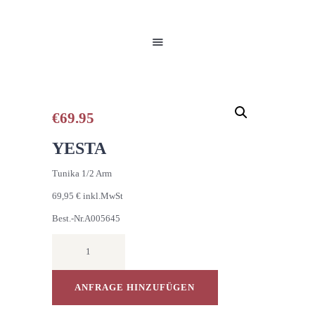
HOME
UNSERE PRODUKTE
PARTNER
GALERIE
ÜBER UNS
€
69.95
NEUIGKEITEN
YESTA
KONTAKT
Tunika 1/2 Arm
69,95 € inkl.MwSt
Best.-Nr.A005645
Tunika
1/2
Arm
Menge
ANFRAGE HINZUFÜGEN