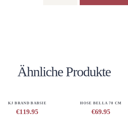
BELLA
78
cm
Menge
Ähnliche Produkte
DETAILS
ANFRAGE HINZUFÜGEN
DETAILS
ANFRAGE H
KJ BRAND BABSIE
HOSE BELLA 78 CM
EN
€
119.95
€
69.95