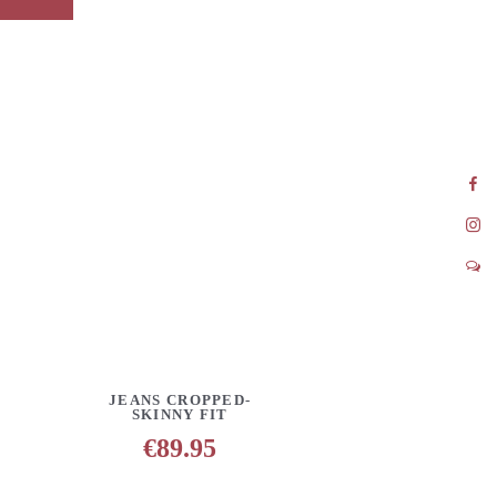
INZUFÜGEN
DETAILS
ANFRAGE HINZUFÜGEN
JEANS CROPPED-
SKINNY FIT
€
89.95