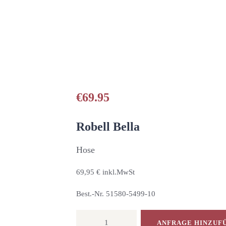
HOME
UNSERE PRODUKTE
PARTNER
GALERIE
€
69.95
ÜBER UNS
Robell Bella
NEUIGKEITEN
Hose
69,95 € inkl.MwSt
KONTAKT
Best.-Nr. 51580-5499-10
HOSE
ANFRAGE HINZUF