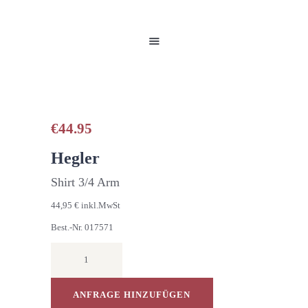
HOME
UNSERE PRODUKTE
PARTNER
GALERIE
ÜBER UNS
NEUIGKEITEN
€
44.95
KONTAKT
Hegler
Shirt 3/4 Arm
44,95 € inkl.MwSt
Best.-Nr. 017571
SHIRT
3/4
ARM
Menge
ANFRAGE HINZUFÜGEN