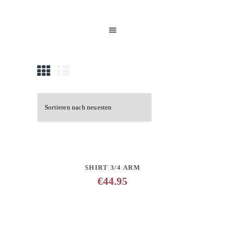
HOME
UNSERE PRODUKTE
PARTNER
GALERIE
ÜBER UNS
NEUIGKEITEN
KONTAKT
DETAILS
ANFRAGE HINZUFÜGEN
SHIRT 3/4 ARM
€
44.95