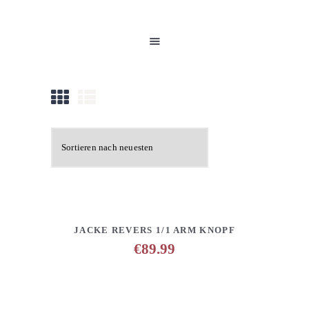
HOME
UNSERE PRODUKTE
PARTNER
GALERIE
ÜBER UNS
NEUIGKEITEN
KONTAKT
DETAILS
ANFRAGE HINZUFÜGEN
JACKE REVERS 1/1 ARM KNOPF
€
89.99