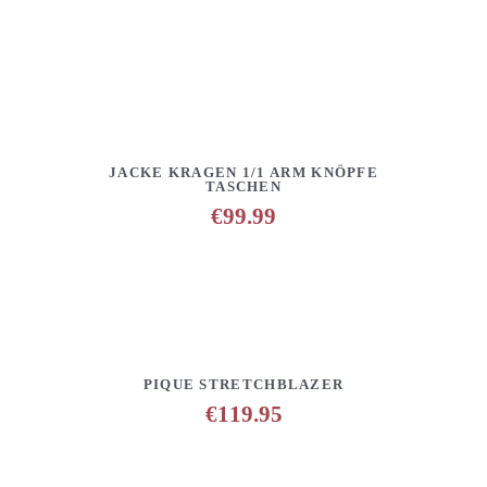
DETAILS
ANFRAGE HINZUFÜGEN
JACKE KRAGEN 1/1 ARM KNÖPFE
TASCHEN
€
99.99
DETAILS
ANFRAGE HINZUFÜGEN
PIQUE STRETCHBLAZER
€
119.95