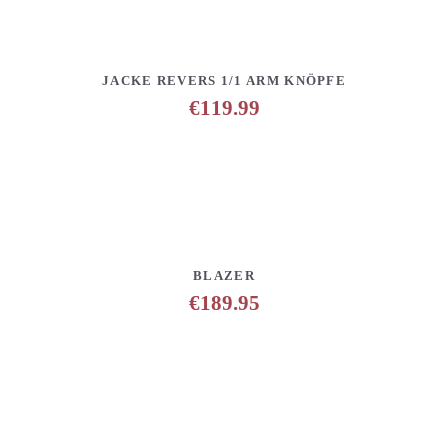
DETAILS
ANFRAGE HINZUFÜGEN
JACKE REVERS 1/1 ARM KNÖPFE
€
119.99
DETAILS
ANFRAGE HINZUFÜGEN
BLAZER
€
189.95