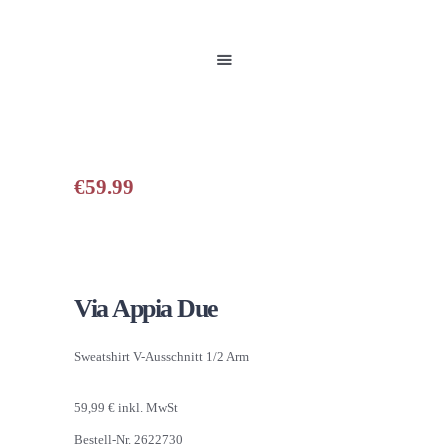
HOME
UNSERE PRODUKTE
PARTNER
GALERIE
ÜBER UNS
NEUIGKEITEN
€
59.99
KONTAKT
Via Appia Due
Sweatshirt V-Ausschnitt 1/2 Arm
59,99 € inkl. MwSt
Bestell-Nr. 2622730