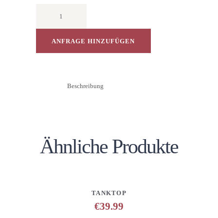
T-
Shirt
Rundhals
1/2
ANFRAGE HINZUFÜGEN
Arm
Motiv
Menge
Beschreibung
Ähnliche Produkte
DETAILS
ANFRAGE HINZUFÜGEN
TANKTOP
€
39.99