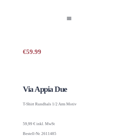
HOME
UNSERE PRODUKTE
PARTNER
GALERIE
ÜBER UNS
€
59.99
NEUIGKEITEN
KONTAKT
Via Appia Due
T-Shirt Rundhals 1/2 Arm Motiv
59,99 € inkl. MwSt
Bestell-Nr. 2611485