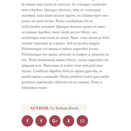
In ornare non lorem in ultricies. In volutpat commodo
sem a finibus. Quisque ultricies, felis ac consequat
euismod, urna diam lacinia sapien, eu ullamcorper eros
purus sit amet lectus. Proin vestibulum elit at
sollicitudin euismod. Quisque dictum, quam sit amet
accumsan dapibus, nunc enim auctor libero, nec
scelerisque sem enim ac tortor. Nunc vitae metus at felis
rutrum venenatis ac a purus. Sed ut iaculis magna.
Pellentesque vel massa et metus imperdiet luctus.
Pellentesque leo quam, pretium in tempor a, pharetra ut
elit. Proin fermentum mattis libero, cursus imperdiet est
aliquam non. Maecenas in tortor vitae sem pulvinar
luctus. Curabitur dapibus felis ut sapien gravida, ut
mollis metus commodo. Proin porttitor tortor quis nulla
porttitor, malesuada vehicula est accumsan. Proin a
bibendum enim.
AUTHOR:
by Barbara Bosek