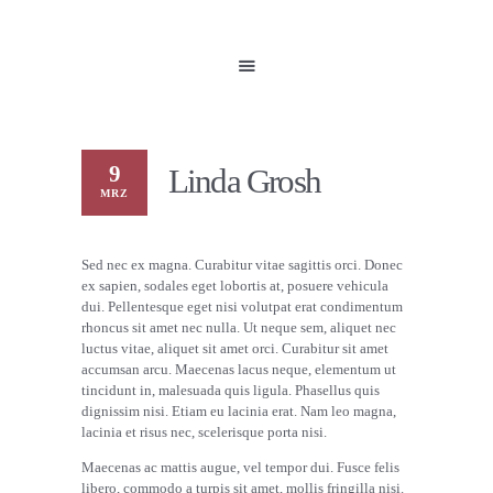
HOME
UNSERE PRODUKTE
PARTNER
GALERIE
ÜBER UNS
9
Linda Grosh
NEUIGKEITEN
MRZ
KONTAKT
Sed nec ex magna. Curabitur vitae sagittis orci. Donec
ex sapien, sodales eget lobortis at, posuere vehicula
dui. Pellentesque eget nisi volutpat erat condimentum
rhoncus sit amet nec nulla. Ut neque sem, aliquet nec
luctus vitae, aliquet sit amet orci. Curabitur sit amet
accumsan arcu. Maecenas lacus neque, elementum ut
tincidunt in, malesuada quis ligula. Phasellus quis
dignissim nisi. Etiam eu lacinia erat. Nam leo magna,
lacinia et risus nec, scelerisque porta nisi.
Maecenas ac mattis augue, vel tempor dui. Fusce felis
libero, commodo a turpis sit amet, mollis fringilla nisi.