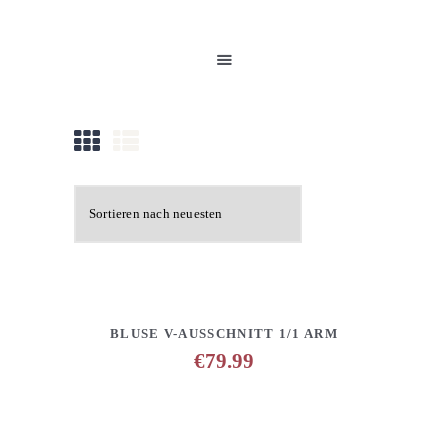
HOME
UNSERE PRODUKTE
PARTNER
GALERIE
ÜBER UNS
NEUIGKEITEN
KONTAKT
DETAILS
ANFRAGE HINZUFÜGEN
BLUSE V-AUSSCHNITT 1/1 ARM
€
79.99