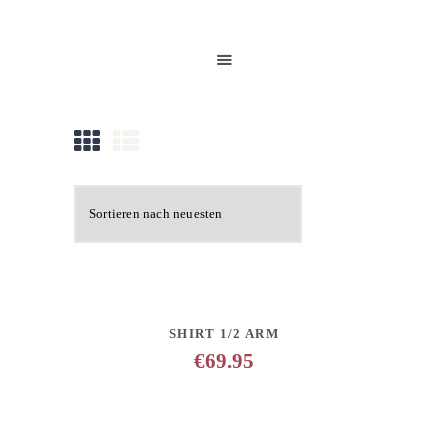
HOME
UNSERE PRODUKTE
PARTNER
GALERIE
ÜBER UNS
NEUIGKEITEN
KONTAKT
DETAILS
ANFRAGE HINZUFÜGEN
SHIRT 1/2 ARM
€
69.95