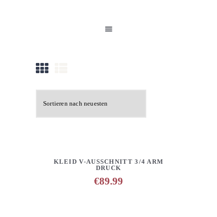
HOME
UNSERE PRODUKTE
PARTNER
GALERIE
ÜBER UNS
NEUIGKEITEN
KONTAKT
DETAILS
ANFRAGE HINZUFÜGEN
KLEID V-AUSSCHNITT 3/4 ARM
DRUCK
€
89.99