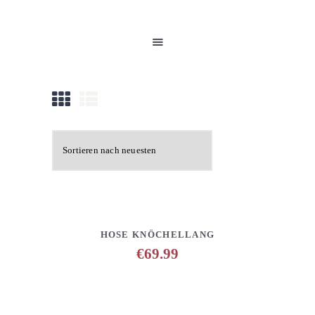
HOME
UNSERE PRODUKTE
PARTNER
GALERIE
ÜBER UNS
NEUIGKEITEN
KONTAKT
DETAILS
ANFRAGE HINZUFÜGEN
HOSE KNÖCHELLANG
€
69.99