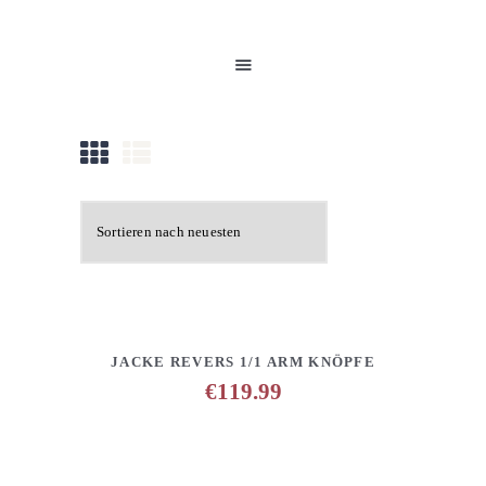
HOME
UNSERE PRODUKTE
PARTNER
GALERIE
ÜBER UNS
NEUIGKEITEN
KONTAKT
DETAILS
ANFRAGE HINZUFÜGEN
JACKE REVERS 1/1 ARM KNÖPFE
€
119.99