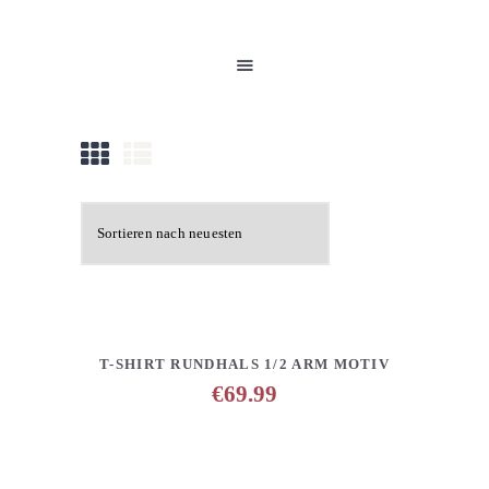
HOME
UNSERE PRODUKTE
PARTNER
GALERIE
ÜBER UNS
NEUIGKEITEN
KONTAKT
DETAILS
ANFRAGE HINZUFÜGEN
T-SHIRT RUNDHALS 1/2 ARM MOTIV
€
69.99