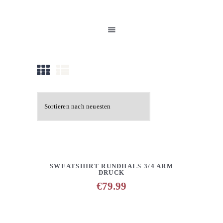
HOME
UNSERE PRODUKTE
PARTNER
GALERIE
ÜBER UNS
NEUIGKEITEN
KONTAKT
DETAILS
ANFRAGE HINZUFÜGEN
SWEATSHIRT RUNDHALS 3/4 ARM
DRUCK
€
79.99