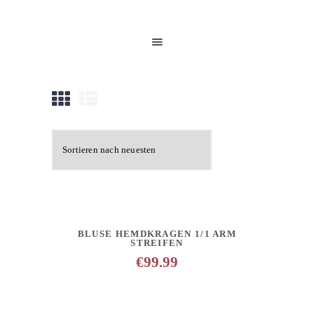
HOME
UNSERE PRODUKTE
PARTNER
GALERIE
ÜBER UNS
NEUIGKEITEN
KONTAKT
DETAILS
ANFRAGE HINZUFÜGEN
BLUSE HEMDKRAGEN 1/1 ARM
STREIFEN
€
99.99