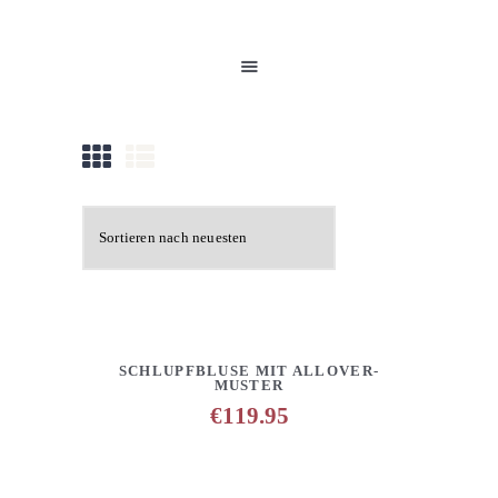
HOME
UNSERE PRODUKTE
PARTNER
GALERIE
ÜBER UNS
NEUIGKEITEN
KONTAKT
DETAILS
ANFRAGE HINZUFÜGEN
SCHLUPFBLUSE MIT ALLOVER-
MUSTER
€
119.95