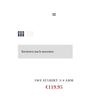
HOME
UNSERE PRODUKTE
PARTNER
GALERIE
ÜBER UNS
NEUIGKEITEN
KONTAKT
DETAILS
ANFRAGE HINZUFÜGEN
SWEATSHIRT 3/4 ARM
€
119.95