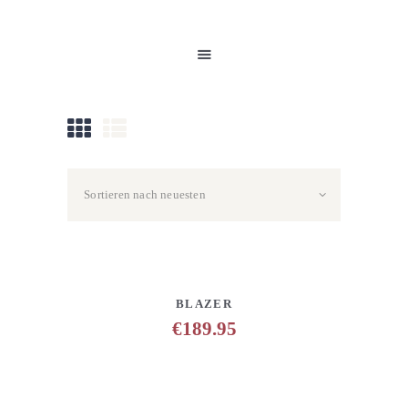
HOME
UNSERE PRODUKTE
PARTNER
GALERIE
ÜBER UNS
NEUIGKEITEN
KONTAKT
DETAILS
ANFRAGE HINZUFÜGEN
BLAZER
€
189.95