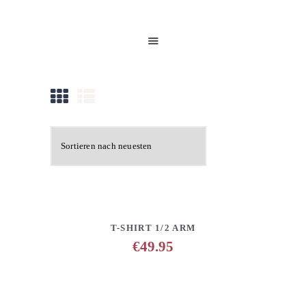
HOME
UNSERE PRODUKTE
PARTNER
GALERIE
ÜBER UNS
NEUIGKEITEN
KONTAKT
DETAILS
ANFRAGE HINZUFÜGEN
T-SHIRT 1/2 ARM
€
49.95