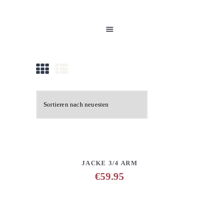
HOME
UNSERE PRODUKTE
PARTNER
GALERIE
ÜBER UNS
NEUIGKEITEN
KONTAKT
DETAILS
ANFRAGE HINZUFÜGEN
JACKE 3/4 ARM
€
59.95