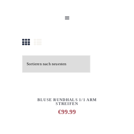
HOME
UNSERE PRODUKTE
PARTNER
GALERIE
ÜBER UNS
NEUIGKEITEN
KONTAKT
DETAILS
ANFRAGE HINZUFÜGEN
BLUSE RUNDHALS 1/1 ARM
STREIFEN
€
99.99