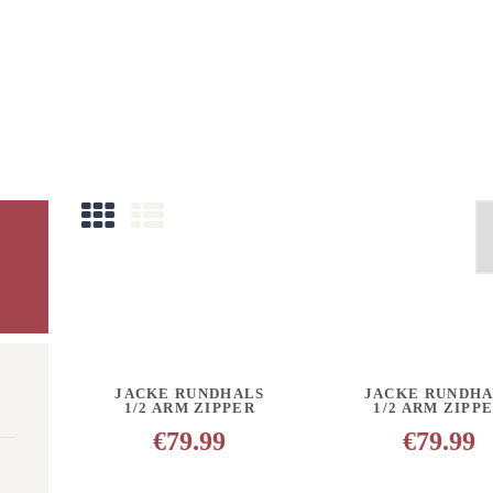
HOME
UNSERE PRODUKTE
PARTNER
GALERIE
ÜBER UNS
NEUIGKEITEN
KONTAKT
DETAILS
ANFRAGE HINZUFÜGEN
DETAILS
ANFR
JACKE RUNDHALS
JACKE RUNDHA
1/2 ARM ZIPPER
1/2 ARM ZIPP
€
79.99
€
79.99