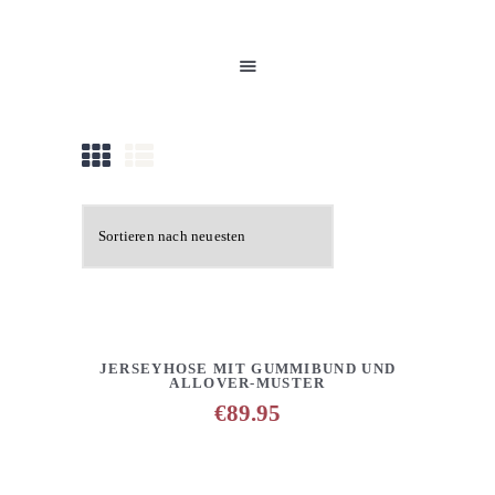
HOME
UNSERE PRODUKTE
PARTNER
GALERIE
ÜBER UNS
NEUIGKEITEN
KONTAKT
DETAILS
ANFRAGE HINZUFÜGEN
JERSEYHOSE MIT GUMMIBUND UND
ALLOVER-MUSTER
€
89.95