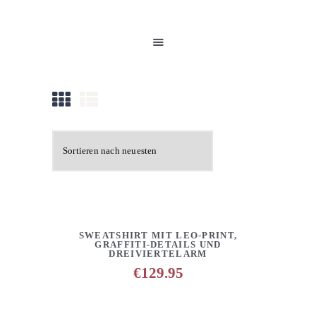
HOME
UNSERE PRODUKTE
PARTNER
GALERIE
ÜBER UNS
NEUIGKEITEN
KONTAKT
DETAILS
ANFRAGE HINZUFÜGEN
SWEATSHIRT MIT LEO-PRINT,
GRAFFITI-DETAILS UND
DREIVIERTELARM
€
129.95