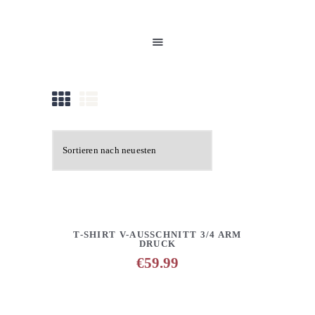
HOME
UNSERE PRODUKTE
PARTNER
GALERIE
ÜBER UNS
NEUIGKEITEN
KONTAKT
DETAILS
ANFRAGE HINZUFÜGEN
T-SHIRT V-AUSSCHNITT 3/4 ARM
DRUCK
€
59.99