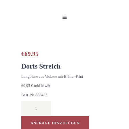
HOME
UNSERE PRODUKTE
PARTNER
GALERIE
ÜBER UNS
NEUIGKEITEN
€
69.95
KONTAKT
Doris Streich
Longbluse aus Viskose mit Blätter-Print
69,95 € inkl.MwSt
Best.-Nr. 888435
Leggins
7/8
Menge
ANFRAGE HINZUFÜGEN