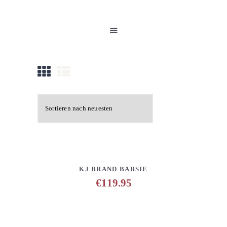
HOME
UNSERE PRODUKTE
PARTNER
GALERIE
ÜBER UNS
NEUIGKEITEN
KONTAKT
DETAILS
ANFRAGE HINZUFÜGEN
KJ BRAND BABSIE
€
119.95